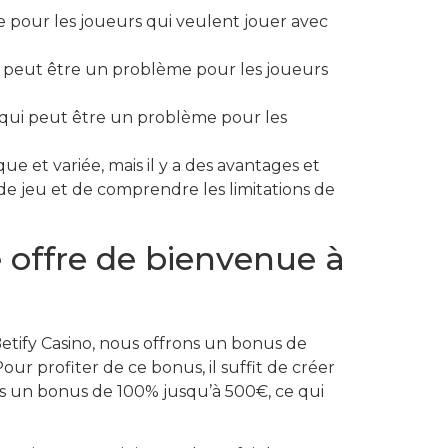
me pour les joueurs qui veulent jouer avec
ui peut être un problème pour les joueurs
ce qui peut être un problème pour les
e et variée, mais il y a des avantages et
de jeu et de comprendre les limitations de
 offre de bienvenue à
Betify Casino, nous offrons un bonus de
 profiter de ce bonus, il suffit de créer
 un bonus de 100% jusqu’à 500€, ce qui