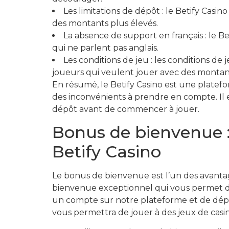
Les limitations de dépôt : le Betify Casi
des montants plus élevés.
La absence de support en français : le B
qui ne parlent pas anglais.
Les conditions de jeu : les conditions d
joueurs qui veulent jouer avec des montant
En résumé, le Betify Casino est une platefo
des inconvénients à prendre en compte. Il e
dépôt avant de commencer à jouer.
Bonus de bienvenue :
Betify Casino
Le bonus de bienvenue est l’un des avantage
bienvenue exceptionnel qui vous permet de
un compte sur notre plateforme et de dép
vous permettra de jouer à des jeux de casi