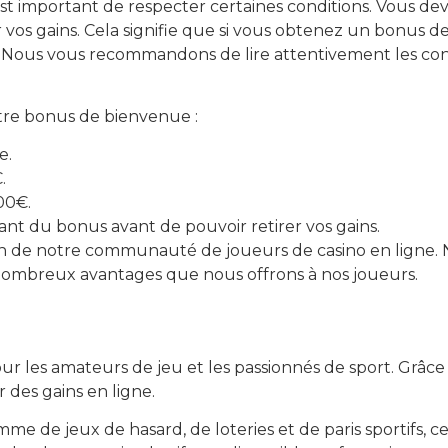
est important de respecter certaines conditions. Vous d
 vos gains. Cela signifie que si vous obtenez un bonus
s. Nous vous recommandons de lire attentivement les c
votre bonus de bienvenue :
e.
.
00€.
t du bonus avant de pouvoir retirer vos gains.
ein de notre communauté de joueurs de casino en ligne
 nombreux avantages que nous offrons à nos joueurs.
our les amateurs de jeu et les passionnés de sport. Grâc
r des gains en ligne.
 de jeux de hasard, de loteries et de paris sportifs, ce 