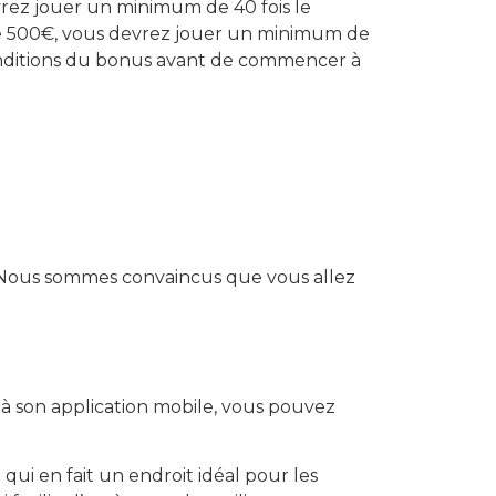
evrez jouer un minimum de 40 fois le
 de 500€, vous devrez jouer un minimum de
onditions du bonus avant de commencer à
. Nous sommes convaincus que vous allez
e à son application mobile, vous pouvez
qui en fait un endroit idéal pour les