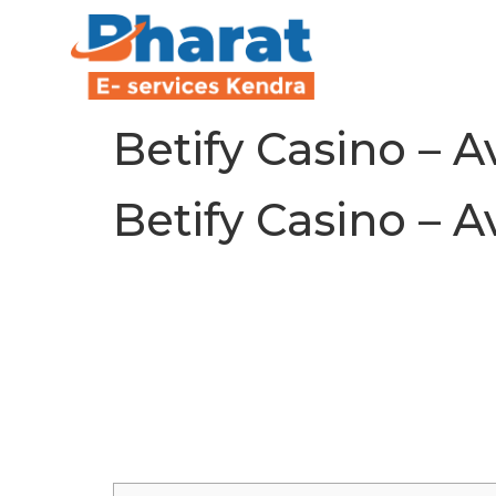
Betify Casino – A
Betify Casino – A