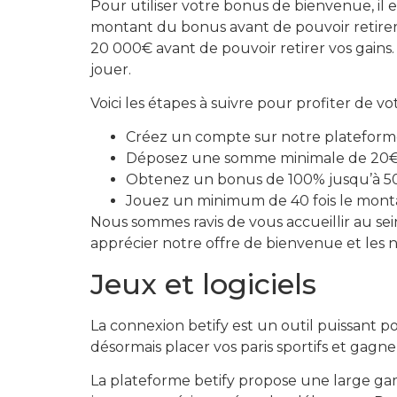
Pour utiliser votre bonus de bienvenue, il 
montant du bonus avant de pouvoir retirer
20 000€ avant de pouvoir retirer vos gain
jouer.
Voici les étapes à suivre pour profiter de 
Créez un compte sur notre plateform
Déposez une somme minimale de 20€
Obtenez un bonus de 100% jusqu’à 5
Jouez un minimum de 40 fois le montan
Nous sommes ravis de vous accueillir au s
apprécier notre offre de bienvenue et les
Jeux et logiciels
La connexion betify est un outil puissant p
désormais placer vos paris sportifs et gagne
La plateforme betify propose une large gamme