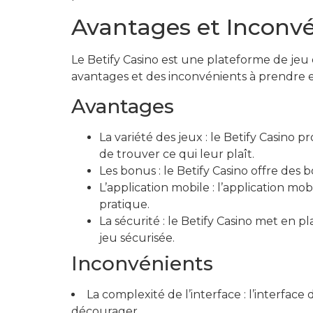
Avantages et Inconv
Le Betify Casino est une plateforme de jeu 
avantages et des inconvénients à prendre 
Avantages
La variété des jeux : le Betify Casino 
de trouver ce qui leur plaît.
Les bonus : le Betify Casino offre des
L’application mobile : l’application m
pratique.
La sécurité : le Betify Casino met en
jeu sécurisée.
Inconvénients
La complexité de l’interface : l’interfa
décourager.