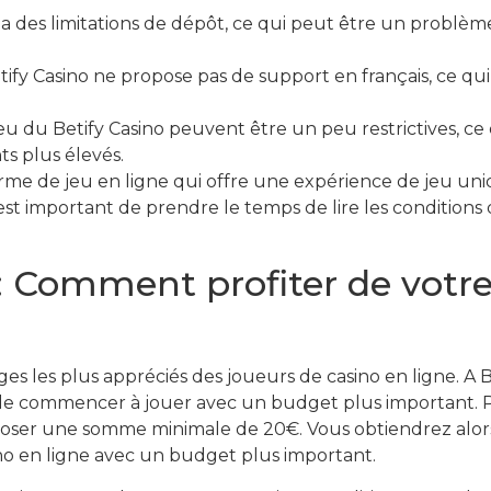
no a des limitations de dépôt, ce qui peut être un problè
etify Casino ne propose pas de support en français, ce q
e jeu du Betify Casino peuvent être un peu restrictives, 
s plus élevés.
rme de jeu en ligne qui offre une expérience de jeu uniqu
st important de prendre le temps de lire les conditions 
 Comment profiter de votre
s les plus appréciés des joueurs de casino en ligne. A 
 commencer à jouer avec un budget plus important. Pour
oser une somme minimale de 20€. Vous obtiendrez alors
no en ligne avec un budget plus important.