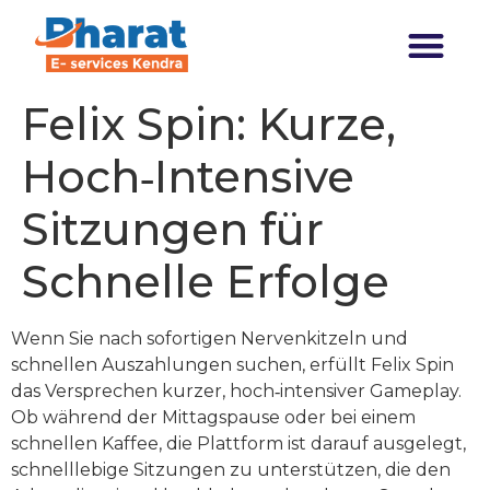
Transforming India
Felix Spin: Kurze,
Hoch‑Intensive
Sitzungen für
Schnelle Erfolge
Wenn Sie nach sofortigen Nervenkitzeln und
schnellen Auszahlungen suchen, erfüllt Felix Spin
das Versprechen kurzer, hoch‑intensiver Gameplay.
Ob während der Mittagspause oder bei einem
schnellen Kaffee, die Plattform ist darauf ausgelegt,
schnelllebige Sitzungen zu unterstützen, die den