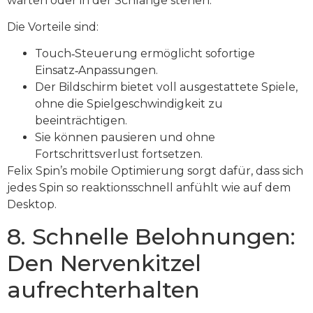
warten oder in der Schlange stehen.
Die Vorteile sind:
Touch‑Steuerung ermöglicht sofortige
Einsatz‑Anpassungen.
Der Bildschirm bietet voll ausgestattete Spiele,
ohne die Spielgeschwindigkeit zu
beeinträchtigen.
Sie können pausieren und ohne
Fortschrittsverlust fortsetzen.
Felix Spin’s mobile Optimierung sorgt dafür, dass sich
jedes Spin so reaktionsschnell anfühlt wie auf dem
Desktop.
8. Schnelle Belohnungen:
Den Nervenkitzel
aufrechterhalten