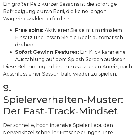
Ein großer Reiz kurzer Sessions ist die sofortige
Befriedigung durch Boni, die keine langen
Wagering‑Zyklen erfordern.
Free spins:
Aktivieren Sie sie mit minimalem
Einsatz und lassen Sie die Reels automatisch
drehen.
Sofort‑Gewinn‑Features:
Ein Klick kann eine
Auszahlung auf dem Splash‑Screen auslösen.
Diese Belohnungen bieten zusätzlichen Anreiz, nach
Abschluss einer Session bald wieder zu spielen.
9.
Spielerverhalten‑Muster:
Der Fast‑Track‑Mindset
Der schnelle, hoch‑intensive Spieler liebt den
Nervenkitzel schneller Entscheidungen. Ihre