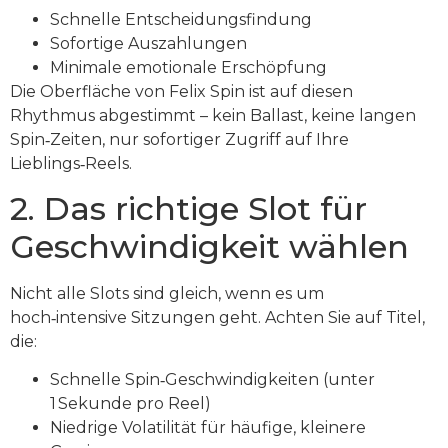
Schnelle Entscheidungsfindung
Sofortige Auszahlungen
Minimale emotionale Erschöpfung
Die Oberfläche von Felix Spin ist auf diesen
Rhythmus abgestimmt – kein Ballast, keine langen
Spin‑Zeiten, nur sofortiger Zugriff auf Ihre
Lieblings‑Reels.
2. Das richtige Slot für
Geschwindigkeit wählen
Nicht alle Slots sind gleich, wenn es um
hoch‑intensive Sitzungen geht. Achten Sie auf Titel,
die:
Schnelle Spin‑Geschwindigkeiten (unter
1 Sekunde pro Reel)
Niedrige Volatilität für häufige, kleinere