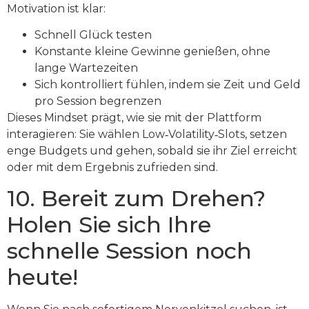
Motivation ist klar:
Schnell Glück testen
Konstante kleine Gewinne genießen, ohne
lange Wartezeiten
Sich kontrolliert fühlen, indem sie Zeit und Geld
pro Session begrenzen
Dieses Mindset prägt, wie sie mit der Plattform
interagieren: Sie wählen Low‑Volatility‑Slots, setzen
enge Budgets und gehen, sobald sie ihr Ziel erreicht
oder mit dem Ergebnis zufrieden sind.
10. Bereit zum Drehen?
Holen Sie sich Ihre
schnelle Session noch
heute!