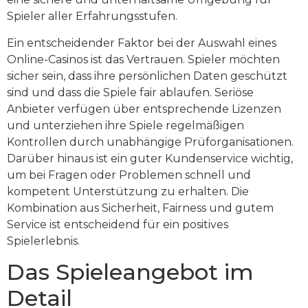
Spieler aller Erfahrungsstufen.
Ein entscheidender Faktor bei der Auswahl eines
Online-Casinos ist das Vertrauen. Spieler möchten
sicher sein, dass ihre persönlichen Daten geschützt
sind und dass die Spiele fair ablaufen. Seriöse
Anbieter verfügen über entsprechende Lizenzen
und unterziehen ihre Spiele regelmäßigen
Kontrollen durch unabhängige Prüforganisationen.
Darüber hinaus ist ein guter Kundenservice wichtig,
um bei Fragen oder Problemen schnell und
kompetent Unterstützung zu erhalten. Die
Kombination aus Sicherheit, Fairness und gutem
Service ist entscheidend für ein positives
Spielerlebnis.
Das Spieleangebot im
Detail