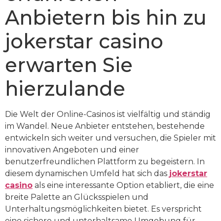
Anbietern bis hin zu
jokerstar casino
erwarten Sie
hierzulande
Die Welt der Online-Casinos ist vielfältig und ständig
im Wandel. Neue Anbieter entstehen, bestehende
entwickeln sich weiter und versuchen, die Spieler mit
innovativen Angeboten und einer
benutzerfreundlichen Plattform zu begeistern. In
diesem dynamischen Umfeld hat sich das
jokerstar
casino
als eine interessante Option etabliert, die eine
breite Palette an Glücksspielen und
Unterhaltungsmöglichkeiten bietet. Es verspricht
eine sichere und unterhaltsame Umgebung für