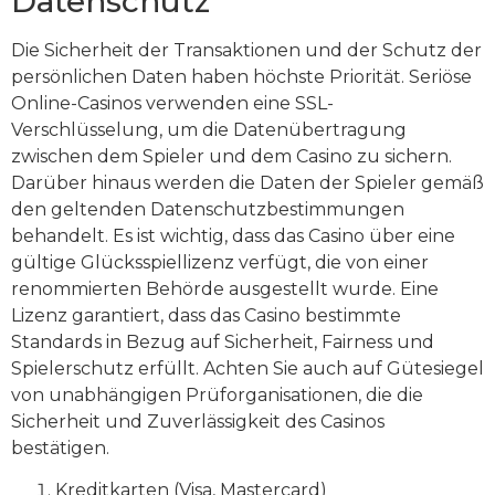
Datenschutz
Die Sicherheit der Transaktionen und der Schutz der
persönlichen Daten haben höchste Priorität. Seriöse
Online-Casinos verwenden eine SSL-
Verschlüsselung, um die Datenübertragung
zwischen dem Spieler und dem Casino zu sichern.
Darüber hinaus werden die Daten der Spieler gemäß
den geltenden Datenschutzbestimmungen
behandelt. Es ist wichtig, dass das Casino über eine
gültige Glücksspiellizenz verfügt, die von einer
renommierten Behörde ausgestellt wurde. Eine
Lizenz garantiert, dass das Casino bestimmte
Standards in Bezug auf Sicherheit, Fairness und
Spielerschutz erfüllt. Achten Sie auch auf Gütesiegel
von unabhängigen Prüforganisationen, die die
Sicherheit und Zuverlässigkeit des Casinos
bestätigen.
Kreditkarten (Visa, Mastercard)