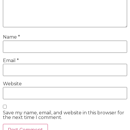
Name
*
Email
*
Website
Save my name, email, and website in this browser for
the next time I comment.