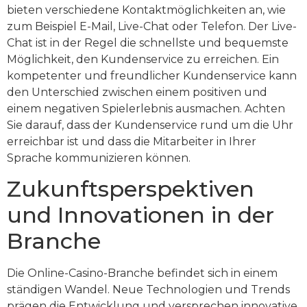
bieten verschiedene Kontaktmöglichkeiten an, wie
zum Beispiel E-Mail, Live-Chat oder Telefon. Der Live-
Chat ist in der Regel die schnellste und bequemste
Möglichkeit, den Kundenservice zu erreichen. Ein
kompetenter und freundlicher Kundenservice kann
den Unterschied zwischen einem positiven und
einem negativen Spielerlebnis ausmachen. Achten
Sie darauf, dass der Kundenservice rund um die Uhr
erreichbar ist und dass die Mitarbeiter in Ihrer
Sprache kommunizieren können.
Zukunftsperspektiven
und Innovationen in der
Branche
Die Online-Casino-Branche befindet sich in einem
ständigen Wandel. Neue Technologien und Trends
prägen die Entwicklung und versprechen innovative