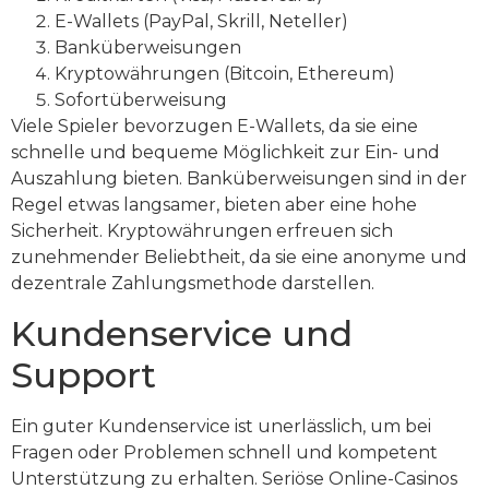
E-Wallets (PayPal, Skrill, Neteller)
Banküberweisungen
Kryptowährungen (Bitcoin, Ethereum)
Sofortüberweisung
Viele Spieler bevorzugen E-Wallets, da sie eine
schnelle und bequeme Möglichkeit zur Ein- und
Auszahlung bieten. Banküberweisungen sind in der
Regel etwas langsamer, bieten aber eine hohe
Sicherheit. Kryptowährungen erfreuen sich
zunehmender Beliebtheit, da sie eine anonyme und
dezentrale Zahlungsmethode darstellen.
Kundenservice und
Support
Ein guter Kundenservice ist unerlässlich, um bei
Fragen oder Problemen schnell und kompetent
Unterstützung zu erhalten. Seriöse Online-Casinos