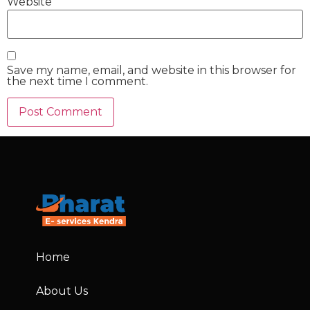
Website
Save my name, email, and website in this browser for
the next time I comment.
Home
About Us