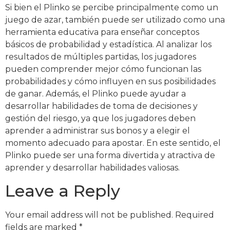
Si bien el Plinko se percibe principalmente como un
juego de azar, también puede ser utilizado como una
herramienta educativa para enseñar conceptos
básicos de probabilidad y estadística. Al analizar los
resultados de múltiples partidas, los jugadores
pueden comprender mejor cómo funcionan las
probabilidades y cómo influyen en sus posibilidades
de ganar. Además, el Plinko puede ayudar a
desarrollar habilidades de toma de decisiones y
gestión del riesgo, ya que los jugadores deben
aprender a administrar sus bonos y a elegir el
momento adecuado para apostar. En este sentido, el
Plinko puede ser una forma divertida y atractiva de
aprender y desarrollar habilidades valiosas.
Leave a Reply
Your email address will not be published.
Required
fields are marked
*