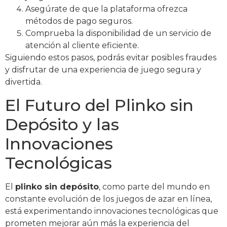
Asegúrate de que la plataforma ofrezca
métodos de pago seguros.
Comprueba la disponibilidad de un servicio de
atención al cliente eficiente.
Siguiendo estos pasos, podrás evitar posibles fraudes
y disfrutar de una experiencia de juego segura y
divertida.
El Futuro del Plinko sin
Depósito y las
Innovaciones
Tecnológicas
El
plinko sin depósito
, como parte del mundo en
constante evolución de los juegos de azar en línea,
está experimentando innovaciones tecnológicas que
prometen mejorar aún más la experiencia del