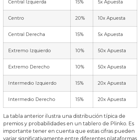
Central Izquierda
15%
5x Apuesta
Centro
20%
10x Apuesta
Central Derecha
15%
5x Apuesta
Extremo Izquierdo
10%
50x Apuesta
Extremo Derecho
10%
50x Apuesta
Intermedio Izquierdo
15%
20x Apuesta
Intermedio Derecho
15%
20x Apuesta
La tabla anterior ilustra una distribución típica de
premios y probabilidades en un tablero de Plinko. Es
importante tener en cuenta que estas cifras pueden
variar significativamente entre diferentes plataformas