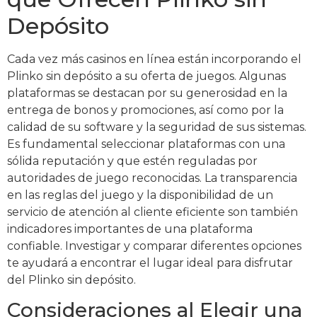
Depósito
Cada vez más casinos en línea están incorporando el
Plinko sin depósito a su oferta de juegos. Algunas
plataformas se destacan por su generosidad en la
entrega de bonos y promociones, así como por la
calidad de su software y la seguridad de sus sistemas.
Es fundamental seleccionar plataformas con una
sólida reputación y que estén reguladas por
autoridades de juego reconocidas. La transparencia
en las reglas del juego y la disponibilidad de un
servicio de atención al cliente eficiente son también
indicadores importantes de una plataforma
confiable. Investigar y comparar diferentes opciones
te ayudará a encontrar el lugar ideal para disfrutar
del Plinko sin depósito.
Consideraciones al Elegir una