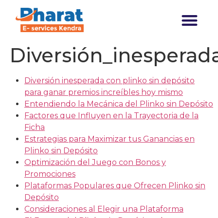
Transforming India
Diversión_inesperad
Diversión inesperada con plinko sin depósito
para ganar premios increíbles hoy mismo
Entendiendo la Mecánica del Plinko sin Depósito
Factores que Influyen en la Trayectoria de la
Ficha
Estrategias para Maximizar tus Ganancias en
Plinko sin Depósito
Optimización del Juego con Bonos y
Promociones
Plataformas Populares que Ofrecen Plinko sin
Depósito
Consideraciones al Elegir una Plataforma