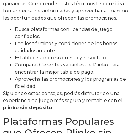
ganancias. Comprender estos términos te permitirá
tomar decisiones informadas y aprovechar al máximo
las oportunidades que ofrecen las promociones.
Busca plataformas con licencias de juego
confiables.
Lee los términos y condiciones de los bonos
cuidadosamente.
Establece un presupuesto y respétalo.
Compara diferentes variantes de Plinko para
encontrar la mejor tabla de pago.
Aprovecha las promociones y los programas de
fidelidad.
Siguiendo estos consejos, podrás disfrutar de una
experiencia de juego más segura y rentable con el
plinko sin depósito
.
Plataformas Populares
que Ofrecen Plinko sin