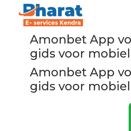
Amonbet App voo
gids voor mobiel
Amonbet App voo
gids voor mobiel