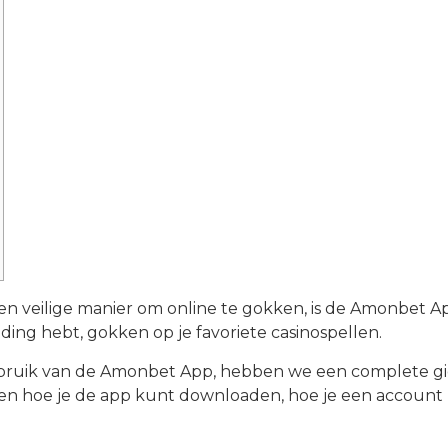
en veilige manier om online te gokken, is de Amonbet 
ding hebt, gokken op je favoriete casinospellen.
ebruik van de Amonbet App, hebben we een complete g
weten hoe je de app kunt downloaden, hoe je een accou