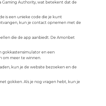
a Gaming Authority, wat betekent dat de
 is een unieke code die je kunt
ntvangen, kun je contact opnemen met de
ellen die de app aanbiedt. De Amonbet
en gokkastensimulator en een
n om meer te winnen.
aden, kun je de website bezoeken en de
t gokken. Als je nog vragen hebt, kun je