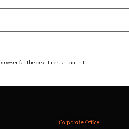
 browser for the next time I comment.
Corporate Office