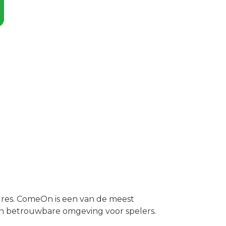
adres. ComeOn is een van de meest
 en betrouwbare omgeving voor spelers.