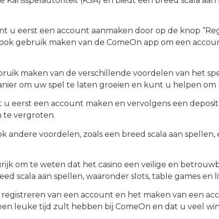
e Kansspelautoriteit (KSA) en biedt een breed scala aan 
t u eerst een account aanmaken door op de knop “Regi
nt ook gebruik maken van de ComeOn app om een accoun
bruik maken van de verschillende voordelen van het s
ier om uw spel te laten groeien en kunt u helpen om 
 eerst een account maken en vervolgens een deposit
 te vergroten.
andere voordelen, zoals een breed scala aan spellen,
grijk om te weten dat het casino een veilige en betrouwb
ed scala aan spellen, waaronder slots, table games en l
t registreren van een account en het maken van een ac
u een leuke tijd zult hebben bij ComeOn en dat u veel wi