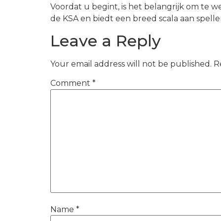
Voordat u begint, is het belangrijk om te 
de KSA en biedt een breed scala aan spelle
Leave a Reply
Your email address will not be published.
R
Comment
*
Name
*