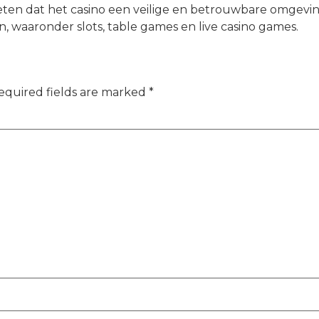
weten dat het casino een veilige en betrouwbare omgeving
n, waaronder slots, table games en live casino games.
equired fields are marked
*