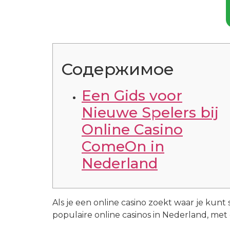
Содержимое
Een Gids voor
Nieuwe Spelers bij
Online Casino
ComeOn in
Nederland
Als je een online casino zoekt waar je kun
populaire online casinos in Nederland, me