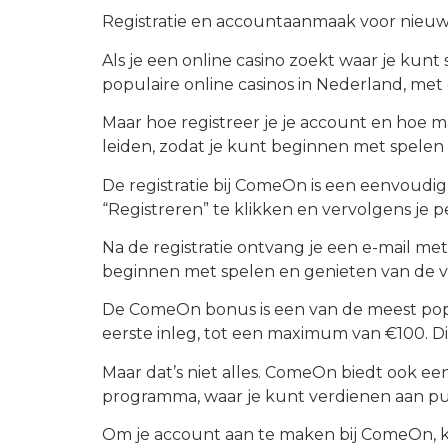
Registratie en accountaanmaak voor nieuw
Als je een online casino zoekt waar je kun
populaire online casinos in Nederland, me
Maar hoe registreer je je account en hoe ma
leiden, zodat je kunt beginnen met spelen
De registratie bij ComeOn is een eenvoudi
“Registreren” te klikken en vervolgens je 
Na de registratie ontvang je een e-mail met
beginnen met spelen en genieten van de v
De ComeOn bonus is een van de meest popu
eerste inleg, tot een maximum van €100. D
Maar dat’s niet alles. ComeOn biedt ook e
programma, waar je kunt verdienen aan p
Om je account aan te maken bij ComeOn, k