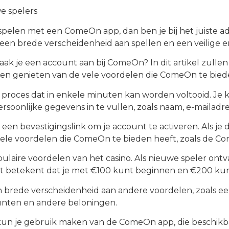
e spelers
t spelen met een ComeOn app, dan ben je bij het juiste 
t een brede verscheidenheid aan spellen en een veilige
ak je een account aan bij ComeOn? In dit artikel zullen
 en genieten van de vele voordelen die ComeOn te bied
g proces dat in enkele minuten kan worden voltooid. J
persoonlijke gegevens in te vullen, zoals naam, e-mailad
 een bevestigingslink om je account te activeren. Als je 
ele voordelen die ComeOn te bieden heeft, zoals de C
laire voordelen van het casino. Als nieuwe speler ont
it betekent dat je met €100 kunt beginnen en €200 kun
en brede verscheidenheid aan andere voordelen, zoals 
unten en andere beloningen.
un je gebruik maken van de ComeOn app, die beschikbaa