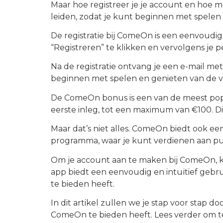
Maar hoe registreer je je account en hoe ma
leiden, zodat je kunt beginnen met spelen
De registratie bij ComeOn is een eenvoudi
“Registreren” te klikken en vervolgens je 
Na de registratie ontvang je een e-mail met
beginnen met spelen en genieten van de v
De ComeOn bonus is een van de meest popu
eerste inleg, tot een maximum van €100. D
Maar dat’s niet alles. ComeOn biedt ook e
programma, waar je kunt verdienen aan p
Om je account aan te maken bij ComeOn, k
app biedt een eenvoudig en intuïtief geb
te bieden heeft.
In dit artikel zullen we je stap voor stap 
ComeOn te bieden heeft. Lees verder om t