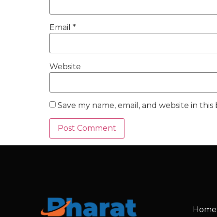
Email
*
Website
Save my name, email, and website in this
Home