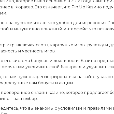
азино, которое было основано в 2016 году. Сайт прин
нес в Кюрасао. Это означает, что Pin Up Казино по
ми.
ен на русском языке, что удобно для игроков из Рос
стой и интуитивно понятный интерфейс, что позвол
р игр, включая слоты, карточные игры, рулетку и д
асность и честность игры.
то его система бонусов и лояльности. Казино предл
 помочь вам увеличить свой банкролл и улучшить с
, то вам нужно зарегистрироваться на сайте, указав
уя доступные вам бонусы и акции.
и проверенное онлайн-казино, которое предлагает б
зино – ваш выбор.
бедитесь, что вы знакомы с условиями и правилами 