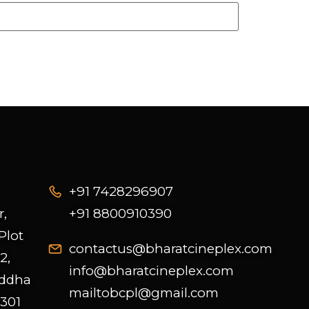
+91 7428296907
r,
+91 8800910390
Plot
contactus@bharatcineplex.com
2,
info@bharatcineplex.com
uddha
mailtobcpl@gmail.com
 301