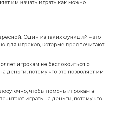
ляет им начать играть как можно
ресной. Один из таких функций – это
зно для игроков, которые предпочитают
воляет игрокам не беспокоиться о
а деньги, потому что это позволяет им
лосуточно, чтобы помочь игрокам в
очитают играть на деньги, потому что