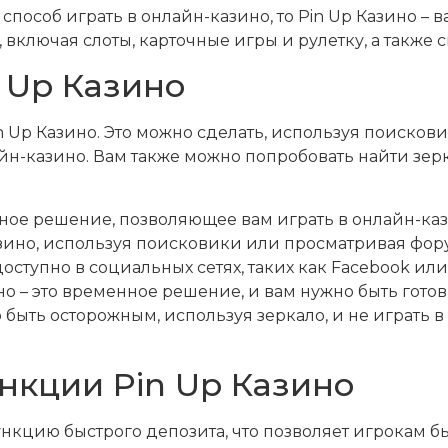
пособ играть в онлайн-казино, то Pin Up Казино – 
включая слоты, карточные игры и рулетку, а также 
n Up Казино
n Up Казино. Это можно сделать, используя поискови
н-казино. Вам также можно попробовать найти зерка
нное решение, позволяющее вам играть в онлайн-каз
азино, используя поисковики или просматривая фор
оступно в социальных сетях, таких как Facebook или 
но – это временное решение, и вам нужно быть готов
быть осторожным, используя зеркало, и не играть в
нкции Pin Up Казино
ункцию быстрого депозита, что позволяет игрокам бы