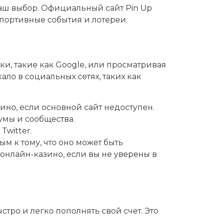
ваш выбор. Официальный сайт Pin Up
спортивные события и лотереи.
ки, такие как Google, или просматривая
ло в социальных сетях, таких как
ино, если основной сайт недоступен.
умы и сообщества.
Twitter.
ым к тому, что оно может быть
 онлайн-казино, если вы не уверены в
стро и легко пополнять свой счет. Это