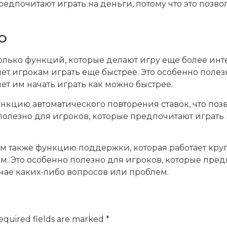
едпочитают играть на деньги, потому что это позво
о
олько функций, которые делают игру еще более инте
ет игрокам играть еще быстрее. Это особенно поле
яет им начать играть как можно быстрее.
ункцию автоматического повторения ставок, что поз
полезно для игроков, которые предпочитают играть н
ам также функцию поддержки, которая работает круг
м. Это особенно полезно для игроков, которые предп
учае каких-либо вопросов или проблем.
equired fields are marked
*