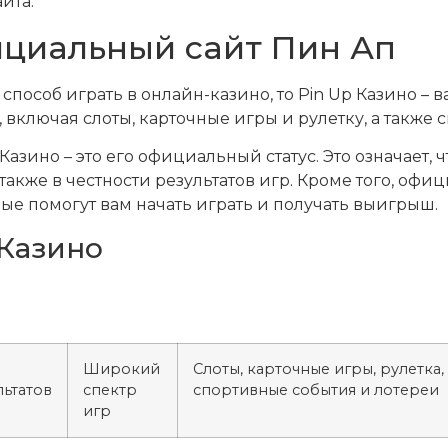
йта.
ициальный сайт Пин Ап
пособ играть в онлайн-казино, то Pin Up Казино – 
включая слоты, карточные игры и рулетку, а также 
зино – это его официальный статус. Это означает, 
 также в честности результатов игр. Кроме того, офи
ые помогут вам начать играть и получать выигрыш.
Казино
Широкий
Слоты, карточные игры, рулетка,
льтатов
спектр
спортивные события и лотереи
игр