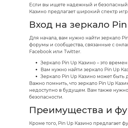
Если вы ищете надежный и безопасный с
Казино предлагает широкий спектр игр, 
Вход на зеркало Pi
Для начала, вам нужно найти зеркало Pi
форумы и сообщества, связанные с онлай
Facebook или Twitter.
Зеркало Pin Up Казино – это време
Вам нужно найти зеркало Pin Up К
Зеркало Pin Up Казино может быть д
Важно помнить, что зеркало Pin Up Кази
недоступно в будущем. Вам также нужно 
безопасности.
Преимущества и фу
Кроме того, Pin Up Казино предлагает ф