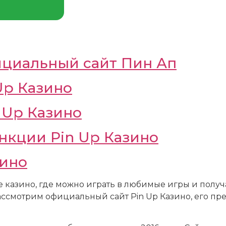
ициальный сайт Пин Ап
Up Казино
n Up Казино
нкции Pin Up Казино
зино
 казино, где можно играть в любимые игры и полу
ассмотрим официальный сайт Pin Up Казино, его пре