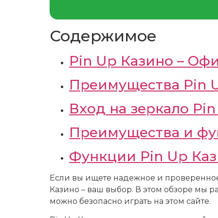
Содержимое
Pin Up Казино – Оф
Преимущества Pin 
Вход на зеркало Pi
Преимущества и фу
Функции Pin Up Ка
Если вы ищете надежное и проверенное
Казино – ваш выбор. В этом обзоре мы р
можно безопасно играть на этом сайте.