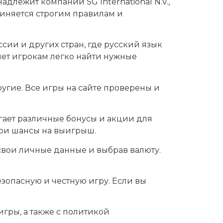
адлежит компании SG International N.V.,
дчиняется строгим правилам и
сии и других стран, где русский язык
яет игрокам легко найти нужные
ругие. Все игры на сайте проверены и
агает различные бонусы и акции для
вои шансы на выигрыш.
 свои личные данные и выбрав валюту.
езопасную и честную игру. Если вы
игры, а также с политикой