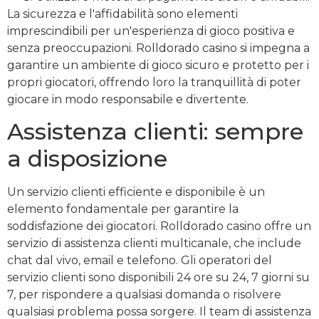
La sicurezza e l'affidabilità sono elementi
imprescindibili per un'esperienza di gioco positiva e
senza preoccupazioni. Rolldorado casino si impegna a
garantire un ambiente di gioco sicuro e protetto per i
propri giocatori, offrendo loro la tranquillità di poter
giocare in modo responsabile e divertente.
Assistenza clienti: sempre
a disposizione
Un servizio clienti efficiente e disponibile è un
elemento fondamentale per garantire la
soddisfazione dei giocatori. Rolldorado casino offre un
servizio di assistenza clienti multicanale, che include
chat dal vivo, email e telefono. Gli operatori del
servizio clienti sono disponibili 24 ore su 24, 7 giorni su
7, per rispondere a qualsiasi domanda o risolvere
qualsiasi problema possa sorgere. Il team di assistenza