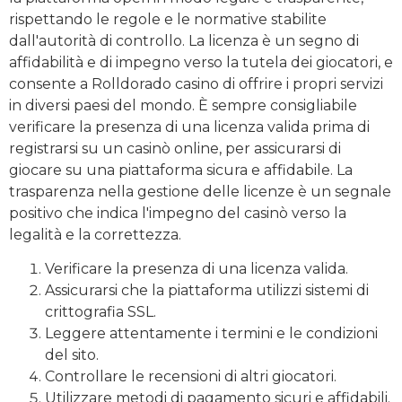
rispettando le regole e le normative stabilite
dall'autorità di controllo. La licenza è un segno di
affidabilità e di impegno verso la tutela dei giocatori, e
consente a Rolldorado casino di offrire i propri servizi
in diversi paesi del mondo. È sempre consigliabile
verificare la presenza di una licenza valida prima di
registrarsi su un casinò online, per assicurarsi di
giocare su una piattaforma sicura e affidabile. La
trasparenza nella gestione delle licenze è un segnale
positivo che indica l'impegno del casinò verso la
legalità e la correttezza.
Verificare la presenza di una licenza valida.
Assicurarsi che la piattaforma utilizzi sistemi di
crittografia SSL.
Leggere attentamente i termini e le condizioni
del sito.
Controllare le recensioni di altri giocatori.
Utilizzare metodi di pagamento sicuri e affidabili.