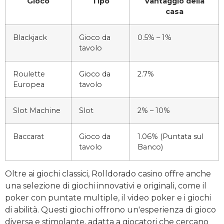
Gioco
Tipo
Vantaggio della
casa
Blackjack
Gioco da
0.5% – 1%
tavolo
Roulette
Gioco da
2.7%
Europea
tavolo
Slot Machine
Slot
2% – 10%
Baccarat
Gioco da
1.06% (Puntata sul
tavolo
Banco)
Oltre ai giochi classici, Rolldorado casino offre anche
una selezione di giochi innovativi e originali, come il
poker con puntate multiple, il video poker e i giochi
di abilità. Questi giochi offrono un'esperienza di gioco
diversa e stimolante, adatta a giocatori che cercano