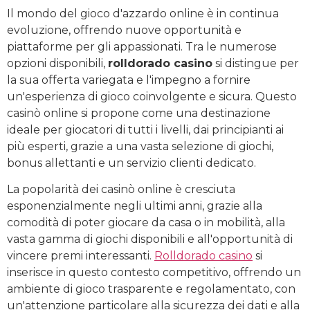
Il mondo del gioco d'azzardo online è in continua
evoluzione, offrendo nuove opportunità e
piattaforme per gli appassionati. Tra le numerose
opzioni disponibili,
rolldorado casino
si distingue per
la sua offerta variegata e l'impegno a fornire
un'esperienza di gioco coinvolgente e sicura. Questo
casinò online si propone come una destinazione
ideale per giocatori di tutti i livelli, dai principianti ai
più esperti, grazie a una vasta selezione di giochi,
bonus allettanti e un servizio clienti dedicato.
La popolarità dei casinò online è cresciuta
esponenzialmente negli ultimi anni, grazie alla
comodità di poter giocare da casa o in mobilità, alla
vasta gamma di giochi disponibili e all'opportunità di
vincere premi interessanti.
Rolldorado casino
si
inserisce in questo contesto competitivo, offrendo un
ambiente di gioco trasparente e regolamentato, con
un'attenzione particolare alla sicurezza dei dati e alla