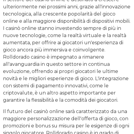
ulteriormente nei prossimi anni, grazie all'innovazione
tecnologica, alla crescente popolarità del gioco
online e alla maggiore disponibilità di dispositivi mobili.
I casinò online stanno investendo sempre di più in
nuove tecnologie, come la realtà virtuale e la realtà
aumentata, per offrire ai giocatori un'esperienza di
gioco ancora più immersiva e coinvolgente.
Rolldorado casino è impegnato a rimanere
all'avanguardia in questo settore in continua
evoluzione, offrendo ai propri giocatori le ultime
novità e le migliori esperienze di gioco. L'integrazione
con sistemi di pagamento innovativi, come le
criptovalute, è un altro aspetto importante per
garantire la flessibilità e la comodità dei giocatori.
Il futuro del casinò online sarà caratterizzato da una
maggiore personalizzazione dell'offerta di gioco, con
promozioni e bonus su misura per le esigenze di ogni
singolo giocatore. Rolldorado casino è in grado di