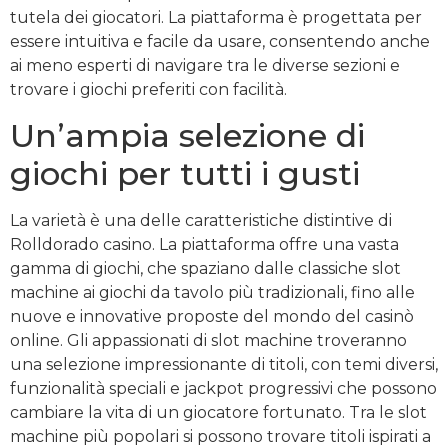
tutela dei giocatori. La piattaforma è progettata per
essere intuitiva e facile da usare, consentendo anche
ai meno esperti di navigare tra le diverse sezioni e
trovare i giochi preferiti con facilità.
Un’ampia selezione di
giochi per tutti i gusti
La varietà è una delle caratteristiche distintive di
Rolldorado casino. La piattaforma offre una vasta
gamma di giochi, che spaziano dalle classiche slot
machine ai giochi da tavolo più tradizionali, fino alle
nuove e innovative proposte del mondo del casinò
online. Gli appassionati di slot machine troveranno
una selezione impressionante di titoli, con temi diversi,
funzionalità speciali e jackpot progressivi che possono
cambiare la vita di un giocatore fortunato. Tra le slot
machine più popolari si possono trovare titoli ispirati a