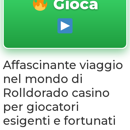
Gioca
Affascinante viaggio
nel mondo di
Rolldorado casino
per giocatori
esigenti e fortunati