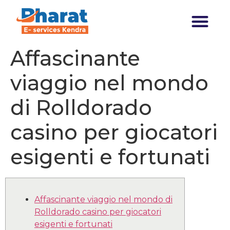
Transforming India
Affascinante
viaggio nel mondo
di Rolldorado
casino per giocatori
esigenti e fortunati
Affascinante viaggio nel mondo di
Rolldorado casino per giocatori
esigenti e fortunati