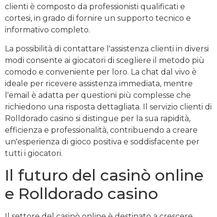
clienti è composto da professionisti qualificati e
cortesi, in grado di fornire un supporto tecnico e
informativo completo.
La possibilità di contattare l'assistenza clienti in diversi
modi consente ai giocatori di scegliere il metodo più
comodo e conveniente per loro. La chat dal vivo è
ideale per ricevere assistenza immediata, mentre
l'email è adatta per questioni più complesse che
richiedono una risposta dettagliata. Il servizio clienti di
Rolldorado casino si distingue per la sua rapidità,
efficienza e professionalità, contribuendo a creare
un'esperienza di gioco positiva e soddisfacente per
tutti i giocatori.
Il futuro del casinò online
e Rolldorado casino
Il settore del casinò online è destinato a crescere