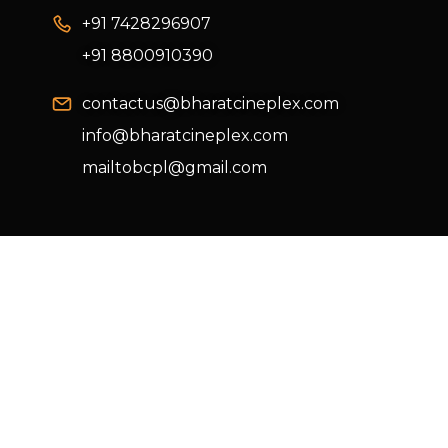
+91 7428296907
+91 8800910390
contactus@bharatcineplex.com
info@bharatcineplex.com
mailtobcpl@gmail.com