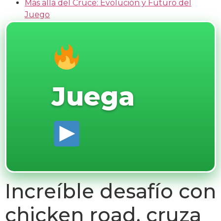
Más allá del Cruce: Evolución y Futuro del
Juego
Juega
Increíble desafío con
chicken road, cruza