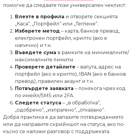
помогне да следвате този универсален чеклист:
Влезте в профила
и отворете секцията
„Каса“, „Портфейл“ или „Теглене“.
Изберете метод
– карта, банков превод,
електронен портфейл, крипто (ако е
налично) и т.н.
Въведете сума
в рамките на минималните/
максималните лимити.
Проверете детайлите
– валута, адрес на
портфейл (ако е крипто), IBAN (ако е банков
превод), правилен акаунт и т.н.
Потвърдете заявката
– понякога чрез код
по имейл/SMS или 2FA.
Следете статуса
– „в обработка“,
„одобрено“, „изпратено“, „отказано“.
Добра практика е да запазите потвърждението
или да направите скрийншот на статуса, ако по-
късно се наложи разговор с поддръжката.