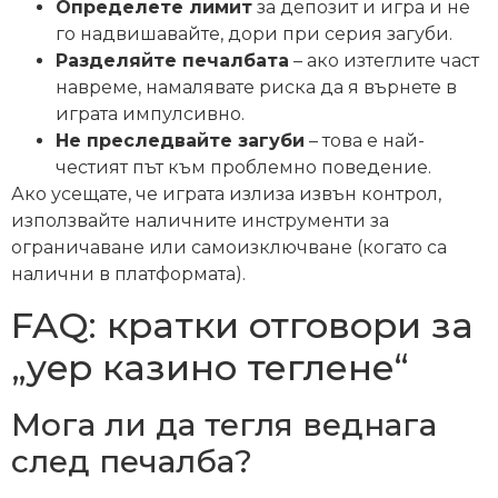
Определете лимит
за депозит и игра и не
го надвишавайте, дори при серия загуби.
Разделяйте печалбата
– ако изтеглите част
навреме, намалявате риска да я върнете в
играта импулсивно.
Не преследвайте загуби
– това е най-
честият път към проблемно поведение.
Ако усещате, че играта излиза извън контрол,
използвайте наличните инструменти за
ограничаване или самoизключване (когато са
налични в платформата).
FAQ: кратки отговори за
„yep казино теглене“
Мога ли да тегля веднага
след печалба?