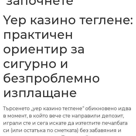
започнете
Yep казино теглене:
практичен
ориентир за
сигурно и
безпроблемно
изплащане
Търсенето „yep казино теглене“ обикновено идва
в момент, в който вече сте направили депозит,
играли сте и сега искате да изтеглите печалбата
си (или остатъка по сметката) без забавяния и