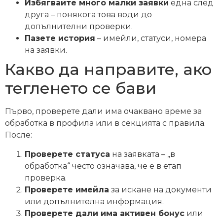
Избягвайте много малки заявки
една след
друга – понякога това води до
допълнителни проверки.
Пазете история
– имейли, статуси, номера
на заявки.
Какво да направите, ако
тегленето се бави
Първо, проверете дали има очаквано време за
обработка в профила или в секцията с правила.
После:
Проверете статуса
на заявката – „в
обработка“ често означава, че е в етап
проверка.
Проверете имейла
за искане на документи
или допълнителна информация.
Проверете дали има активен бонус
или