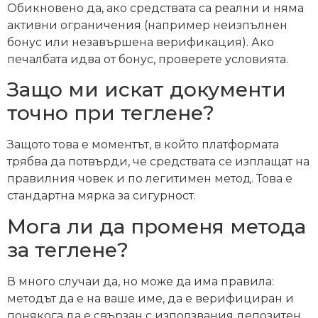
Обикновено да, ако средствата са реални и няма
активни ограничения (например неизпълнен
бонус или незавършена верификация). Ако
печалбата идва от бонус, проверете условията.
Защо ми искат документи
точно при теглене?
Защото това е моментът, в който платформата
трябва да потвърди, че средствата се изплащат на
правилния човек и по легитимен метод. Това е
стандартна мярка за сигурност.
Мога ли да променя метода
за теглене?
В много случаи да, но може да има правила:
методът да е на ваше име, да е верифициран и
понякога да е свързан с използвания депозитен