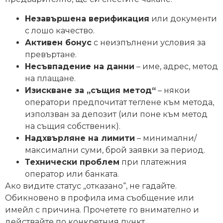
Незавършена верификация
или документи
с лошо качество.
Активен бонус
с неизпълнени условия за
превъртане.
Несъвпадение на данни
– име, адрес, метод
на плащане.
Изискване за „същия метод“
– някои
оператори предпочитат теглене към метода,
използван за депозит (или поне към метод
на същия собственик).
Надхвърляне на лимити
– минимални/
максимални суми, брой заявки за период.
Технически проблем
при платежния
оператор или банката.
Ако видите статус „отказано“, не гадайте.
Обикновено в профила има съобщение или
имейл с причина. Прочетете го внимателно и
действайте по конкретния пункт.