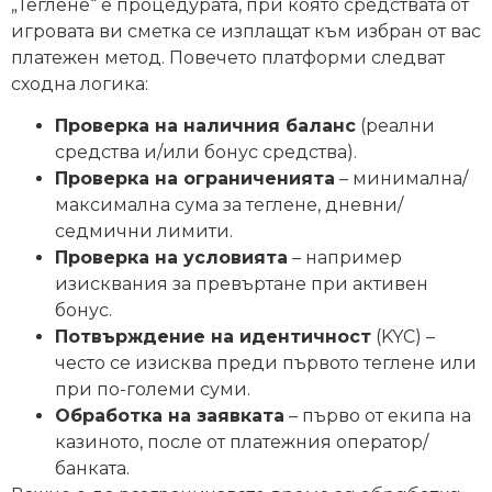
„Теглене“ е процедурата, при която средствата от
игровата ви сметка се изплащат към избран от вас
платежен метод. Повечето платформи следват
сходна логика:
Проверка на наличния баланс
(реални
средства и/или бонус средства).
Проверка на ограниченията
– минимална/
максимална сума за теглене, дневни/
седмични лимити.
Проверка на условията
– например
изисквания за превъртане при активен
бонус.
Потвърждение на идентичност
(KYC) –
често се изисква преди първото теглене или
при по-големи суми.
Обработка на заявката
– първо от екипа на
казиното, после от платежния оператор/
банката.