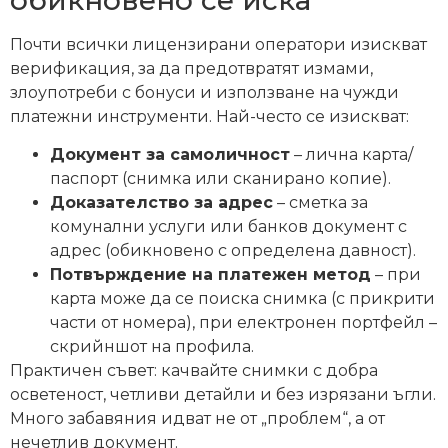
Почти всички лицензирани оператори изискват
верификация, за да предотвратят измами,
злоупотреби с бонуси и използване на чужди
платежни инструменти. Най-често се изискват:
Документ за самоличност
– лична карта/
паспорт (снимка или сканирано копие).
Доказателство за адрес
– сметка за
комунални услуги или банков документ с
адрес (обикновено с определена давност).
Потвърждение на платежен метод
– при
карта може да се поиска снимка (с прикрити
части от номера), при електронен портфейл –
скрийншот на профила.
Практичен съвет: качвайте снимки с добра
осветеност, четливи детайли и без изрязани ъгли.
Много забавяния идват не от „проблем“, а от
нечетлив документ.