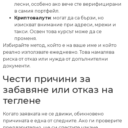
лесни, особено ако вече сте верифицирани
в самия портфейл.
Криптовалути
: могат да са бързи, но
изискват внимание при адреси, мрежи и
такси. Освен това курсът може да се
променя.
Избирайте метод, който е на ваше име и който
реално използвате ежедневно. Това намалява
риска от отказ или нужда от допълнителни
документи.
Чести причини за
забавяне или отказ на
теглене
Когато заявката не се движи, обикновено
причината е една от следните. Ако ги проверите
предварително, ще си спестите чакане.