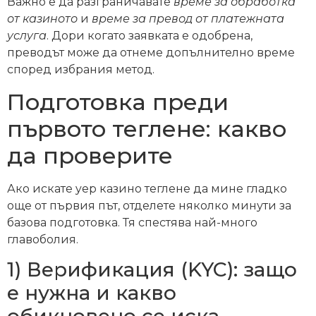
Важно е да разграничавате
време за обработка
от казиното
и
време за превод от платежната
услуга
. Дори когато заявката е одобрена,
преводът може да отнеме допълнително време
според избрания метод.
Подготовка преди
първото теглене: какво
да проверите
Ако искате yep казино теглене да мине гладко
още от първия път, отделете няколко минути за
базова подготовка. Тя спестява най-много
главоболия.
1) Верификация (KYC): защо
е нужна и какво
обикновено се иска