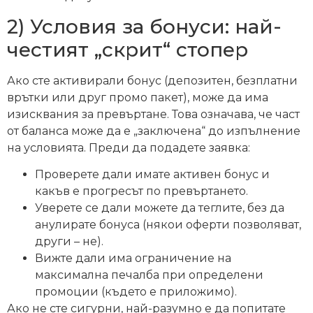
2) Условия за бонуси: най-
честият „скрит“ стопер
Ако сте активирали бонус (депозитен, безплатни
врътки или друг промо пакет), може да има
изисквания за превъртане. Това означава, че част
от баланса може да е „заключена“ до изпълнение
на условията. Преди да подадете заявка:
Проверете дали имате активен бонус и
какъв е прогресът по превъртането.
Уверете се дали можете да теглите, без да
анулирате бонуса (някои оферти позволяват,
други – не).
Вижте дали има ограничение на
максимална печалба при определени
промоции (където е приложимо).
Ако не сте сигурни, най-разумно е да попитате