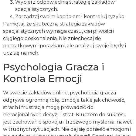
Wybierz odpowiednią strategię zakładów
specjalistycznych.
Zarządzaj swoim kapitałem i kontroluj ryzyko.
Pamiętaj, że skuteczna strategia zakładów
specjalistycznych wymaga czasu, cierpliwości i
ciągłego doskonalenia. Nie zniechęcaj się
początkowymi porażkami, ale analizuj swoje błędy i
ucz się na nich.
Psychologia Gracza i
Kontrola Emocji
W świecie zakładów online, psychologia gracza
odgrywa ogromną rolę. Emocje takie jak chciwość,
strach i frustracja mogą prowadzić do
nieracjonalnych decyzji i strat. Kluczem do sukcesu
jest zachowanie spokoju i trzeźwego myślenia, nawet
w trudnych sytuacjach. Nie daj się ponieść emocjom i