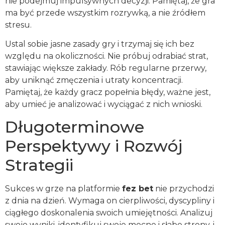
nie podejmuj impulsywnych decyzji. Pamiętaj, że gra
ma być przede wszystkim rozrywką, a nie źródłem
stresu.
Ustal sobie jasne zasady gry i trzymaj się ich bez
względu na okoliczności. Nie próbuj odrabiać strat,
stawiając większe zakłady. Rób regularne przerwy,
aby uniknąć zmęczenia i utraty koncentracji.
Pamiętaj, że każdy gracz popełnia błędy, ważne jest,
aby umieć je analizować i wyciągać z nich wnioski.
Długoterminowe
Perspektywy i Rozwój
Strategii
Sukces w grze na platformie
fez bet
nie przychodzi
z dnia na dzień. Wymaga on cierpliwości, dyscypliny i
ciągłego doskonalenia swoich umiejętności. Analizuj
swoje wyniki, identyfikuj swoje mocne i słabe strony, i