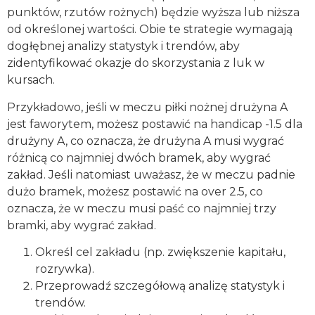
punktów, rzutów rożnych) będzie wyższa lub niższa
od określonej wartości. Obie te strategie wymagają
dogłębnej analizy statystyk i trendów, aby
zidentyfikować okazje do skorzystania z luk w
kursach.
Przykładowo, jeśli w meczu piłki nożnej drużyna A
jest faworytem, możesz postawić na handicap -1.5 dla
drużyny A, co oznacza, że drużyna A musi wygrać
różnicą co najmniej dwóch bramek, aby wygrać
zakład. Jeśli natomiast uważasz, że w meczu padnie
dużo bramek, możesz postawić na over 2.5, co
oznacza, że w meczu musi paść co najmniej trzy
bramki, aby wygrać zakład.
Określ cel zakładu (np. zwiększenie kapitału,
rozrywka).
Przeprowadź szczegółową analizę statystyk i
trendów.