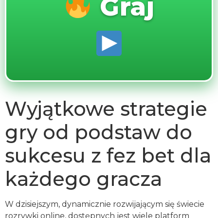
Graj
Wyjątkowe strategie
gry od podstaw do
sukcesu z fez bet dla
każdego gracza
W dzisiejszym, dynamicznie rozwijającym się świecie
rozrywki online, dostępnych jest wiele platform