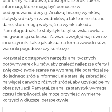
platformy hazardowe, udostępnia szeroki zakres
informacji, które mogą być pomocne w
podejmowaniu decyzji. Analizuj historię wyników,
statystyki drużyn i zawodników, a także inne istotne
dane, które mogą wpłynąć na wynik zakładu.
Pamiętaj jednak, że statystyki to tylko wskazówka, a
nie gwarancja sukcesu. Zawsze uwzględniaj również
inne czynniki, takie jak aktualna forma zawodników,
warunki pogodowe czy kontuzje.
Korzystaj z dostępnych narzędzi analitycznych i
porównywarek kursów, aby znaleźć najlepsze oferty i
zwiększyć swoje szanse na wygraną. Nie ograniczaj się
do jednego źródła informacji, ale staraj się zebrać jak
najwięcej danych z różnych źródeł, aby uzyskać pełny
obraz sytuacji. Pamiętaj, że analiza statystyk wymaga
czasu i cierpliwości, ale może przynieść wymierne
korzyści w dłuższej perspektywie.