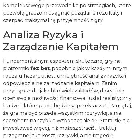
kompleksowego przewodnika po strategiach, które
pozwolą graczom osiągnąć pożądane rezultaty i
czerpać maksymalną przyjemność z gry.
Analiza Ryzyka i
Zarządzanie Kapitałem
Fundamentalnym aspektem skutecznej gry na
platformie
fez bet
, podobnie jak w każdym innym
rodzaju hazardu, jest umiejętność analizy ryzyka i
odpowiedzialne zarządzanie kapitałem. Zanim
przystąpisz do jakichkolwiek zakładów, dokładnie
oceń swoje możliwości finansowe i ustal realistyczny
budżet, którego nie będziesz przekraczać. Pamiętaj,
że gra ma być przede wszystkim rozrywką, a nie
sposobem na szybkie wzbogacenie się. Staraj się nie
inwestować więcej, niż możesz stracić, i traktuj
przegrane jako koszt rozrywki, a nie tragedię.