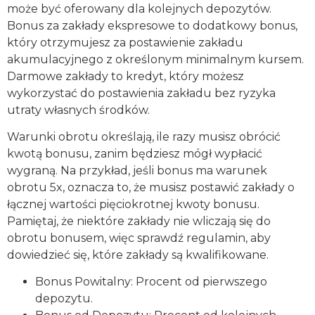
może być oferowany dla kolejnych depozytów.
Bonus za zakłady ekspresowe to dodatkowy bonus,
który otrzymujesz za postawienie zakładu
akumulacyjnego z określonym minimalnym kursem.
Darmowe zakłady to kredyt, który możesz
wykorzystać do postawienia zakładu bez ryzyka
utraty własnych środków.
Warunki obrotu określają, ile razy musisz obrócić
kwotą bonusu, zanim będziesz mógł wypłacić
wygraną. Na przykład, jeśli bonus ma warunek
obrotu 5x, oznacza to, że musisz postawić zakłady o
łącznej wartości pięciokrotnej kwoty bonusu.
Pamiętaj, że niektóre zakłady nie wliczają się do
obrotu bonusem, więc sprawdź regulamin, aby
dowiedzieć się, które zakłady są kwalifikowane.
Bonus Powitalny: Procent od pierwszego
depozytu.