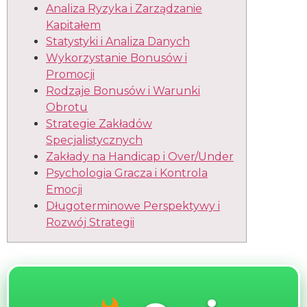
Analiza Ryzyka i Zarządzanie
Kapitałem
Statystyki i Analiza Danych
Wykorzystanie Bonusów i
Promocji
Rodzaje Bonusów i Warunki
Obrotu
Strategie Zakładów
Specjalistycznych
Zakłady na Handicap i Over/Under
Psychologia Gracza i Kontrola
Emocji
Długoterminowe Perspektywy i
Rozwój Strategii