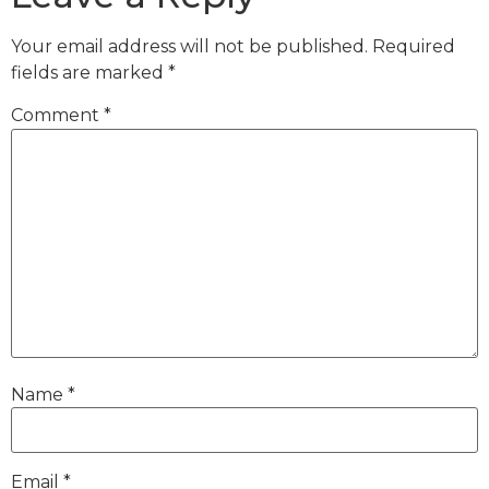
Your email address will not be published.
Required
fields are marked
*
Comment
*
Name
*
Email
*