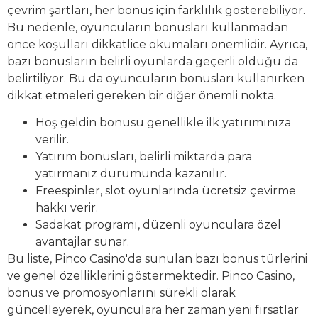
çevrim şartları, her bonus için farklılık gösterebiliyor.
Bu nedenle, oyuncuların bonusları kullanmadan
önce koşulları dikkatlice okumaları önemlidir. Ayrıca,
bazı bonusların belirli oyunlarda geçerli olduğu da
belirtiliyor. Bu da oyuncuların bonusları kullanırken
dikkat etmeleri gereken bir diğer önemli nokta.
Hoş geldin bonusu genellikle ilk yatırımınıza
verilir.
Yatırım bonusları, belirli miktarda para
yatırmanız durumunda kazanılır.
Freespinler, slot oyunlarında ücretsiz çevirme
hakkı verir.
Sadakat programı, düzenli oyunculara özel
avantajlar sunar.
Bu liste, Pinco Casino'da sunulan bazı bonus türlerini
ve genel özelliklerini göstermektedir. Pinco Casino,
bonus ve promosyonlarını sürekli olarak
güncelleyerek, oyunculara her zaman yeni fırsatlar