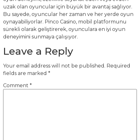
uzak olan oyuncular için büyük bir avantaj sağlıyor.
Bu sayede, oyuncular her zaman ve her yerde oyun
oynayabiliyorlar. Pinco Casino, mobil platformunu
sürekli olarak geliştirerek, oyunculara en iyi oyun
deneyimini sunmaya çalışıyor.
Leave a Reply
Your email address will not be published.
Required
fields are marked
*
Comment
*