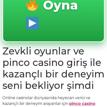
Oyna
Zevkli oyunlar ve
pinco casino giriş ile
kazançlı bir deneyim
seni bekliyor şimdi
Online casinolar dünyasında heyecan verici ve
kazançlı bir deneyim arayanlar için
pinco casino