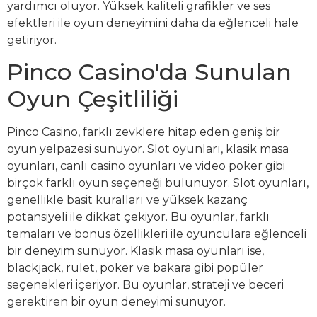
yardımcı oluyor. Yüksek kaliteli grafikler ve ses
efektleri ile oyun deneyimini daha da eğlenceli hale
getiriyor.
Pinco Casino'da Sunulan
Oyun Çeşitliliği
Pinco Casino, farklı zevklere hitap eden geniş bir
oyun yelpazesi sunuyor. Slot oyunları, klasik masa
oyunları, canlı casino oyunları ve video poker gibi
birçok farklı oyun seçeneği bulunuyor. Slot oyunları,
genellikle basit kuralları ve yüksek kazanç
potansiyeli ile dikkat çekiyor. Bu oyunlar, farklı
temaları ve bonus özellikleri ile oyunculara eğlenceli
bir deneyim sunuyor. Klasik masa oyunları ise,
blackjack, rulet, poker ve bakara gibi popüler
seçenekleri içeriyor. Bu oyunlar, strateji ve beceri
gerektiren bir oyun deneyimi sunuyor.