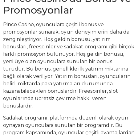
Promosyonlar
Pinco Casino, oyunculara çeşitli bonus ve
promosyonlar sunarak, oyun deneyimlerini daha da
zenginleştiriyor. Hoş geldin bonusu, yatırım
bonusları, freespinler ve sadakat programı gibi birçok
farklı promosyon bulunuyor. Hoş geldin bonusu,
yeni üye olan oyunculara sunulan bir bonus
türüdür. Bu bonus, genellikle ilk yatırım miktarına
bağlı olarak veriliyor. Yatırım bonusları, oyuncuların
belirli miktarda para yatırmaları durumunda
kazanabilecekleri bonuslardır. Freespinler, slot
oyunlarında ücretsiz çevirme hakkı veren
bonuslardır.
Sadakat programı, platformda düzenli olarak oyun
oynayan oyunculara sunulan bir programdır. Bu
program kapsamında, oyuncular çeşitli avantajlardan