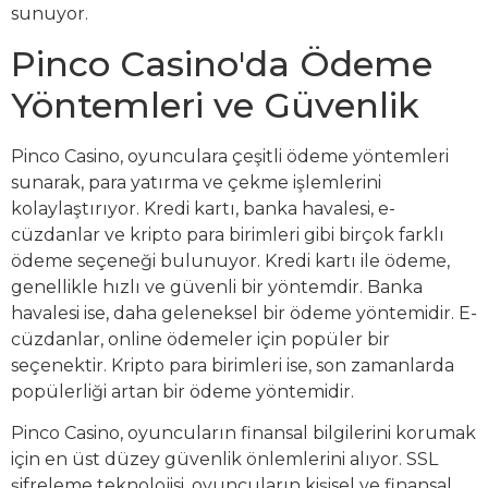
sunuyor.
Pinco Casino'da Ödeme
Yöntemleri ve Güvenlik
Pinco Casino, oyunculara çeşitli ödeme yöntemleri
sunarak, para yatırma ve çekme işlemlerini
kolaylaştırıyor. Kredi kartı, banka havalesi, e-
cüzdanlar ve kripto para birimleri gibi birçok farklı
ödeme seçeneği bulunuyor. Kredi kartı ile ödeme,
genellikle hızlı ve güvenli bir yöntemdir. Banka
havalesi ise, daha geleneksel bir ödeme yöntemidir. E-
cüzdanlar, online ödemeler için popüler bir
seçenektir. Kripto para birimleri ise, son zamanlarda
popülerliği artan bir ödeme yöntemidir.
Pinco Casino, oyuncuların finansal bilgilerini korumak
için en üst düzey güvenlik önlemlerini alıyor. SSL
şifreleme teknolojisi, oyuncuların kişisel ve finansal