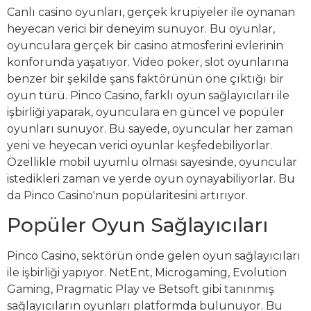
Canlı casino oyunları, gerçek krupiyeler ile oynanan
heyecan verici bir deneyim sunuyor. Bu oyunlar,
oyunculara gerçek bir casino atmosferini evlerinin
konforunda yaşatıyor. Video poker, slot oyunlarına
benzer bir şekilde şans faktörünün öne çıktığı bir
oyun türü. Pinco Casino, farklı oyun sağlayıcıları ile
işbirliği yaparak, oyunculara en güncel ve popüler
oyunları sunuyor. Bu sayede, oyuncular her zaman
yeni ve heyecan verici oyunlar keşfedebiliyorlar.
Özellikle mobil uyumlu olması sayesinde, oyuncular
istedikleri zaman ve yerde oyun oynayabiliyorlar. Bu
da Pinco Casino'nun popülaritesini artırıyor.
Popüler Oyun Sağlayıcıları
Pinco Casino, sektörün önde gelen oyun sağlayıcıları
ile işbirliği yapıyor. NetEnt, Microgaming, Evolution
Gaming, Pragmatic Play ve Betsoft gibi tanınmış
sağlayıcıların oyunları platformda bulunuyor. Bu