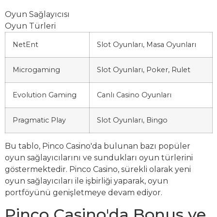
Oyun Sağlayıcısı
Oyun Türleri
NetEnt
Slot Oyunları, Masa Oyunları
Microgaming
Slot Oyunları, Poker, Rulet
Evolution Gaming
Canlı Casino Oyunları
Pragmatic Play
Slot Oyunları, Bingo
Bu tablo, Pinco Casino'da bulunan bazı popüler
oyun sağlayıcılarını ve sundukları oyun türlerini
göstermektedir. Pinco Casino, sürekli olarak yeni
oyun sağlayıcıları ile işbirliği yaparak, oyun
portföyünü genişletmeye devam ediyor.
Pinco Casino'da Bonus ve