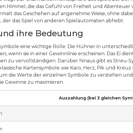
 Himmel, die das Gefühl von Freiheit und Abenteuer ve
ermalt das Geschehen auf angenehme Weise, ohne dabei 
t, der das Spiel von anderen Spielautomaten abhebt.
und ihre Bedeutung
Symbole eine wichtige Rolle. Die Hühner in unterschied
 wenn sie in einer Gewinnlinie erscheinen. Das Ei die
zu vervollständigen. Darüber hinaus gibt es Streu-Sym
assische Kartensymbole wie Karo, Herz, Pik und Kreuz dar
, um die Werte der einzelnen Symbole zu verstehen un
die Gewinne zu maximieren.
Auszahlung (bei 3 gleichen Sym
n
n