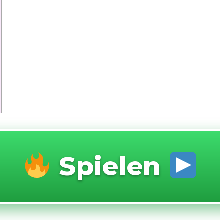
Spielen