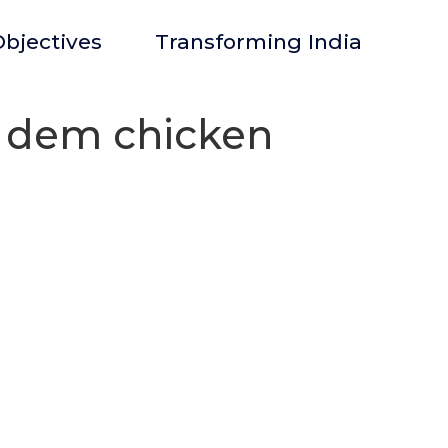
bjectives
Transforming India
 dem chicken