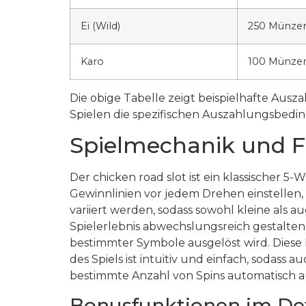
Ei (Wild)
250 Münze
Karo
100 Münze
Die obige Tabelle zeigt beispielhafte Ausza
Spielen die spezifischen Auszahlungsbedi
Spielmechanik und 
Der chicken road slot ist ein klassischer 
Gewinnlinien vor jedem Drehen einstellen, 
variiert werden, sodass sowohl kleine als a
Spielerlebnis abwechslungsreich gestalten.
bestimmter Symbole ausgelöst wird. Dies
des Spiels ist intuitiv und einfach, sodass
bestimmte Anzahl von Spins automatisch 
Bonusfunktionen im Det