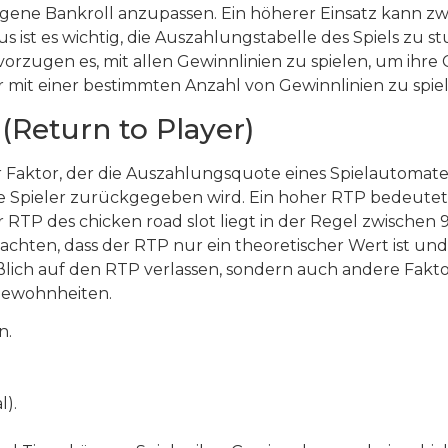
e eigene Bankroll anzupassen. Ein höherer Einsatz kann 
us ist es wichtig, die Auszahlungstabelle des Spiels zu
orzugen es, mit allen Gewinnlinien zu spielen, um ihr
r mit einer bestimmten Anzahl von Gewinnlinien zu spiel
Return to Player)
r Faktor, der die Auszahlungsquote eines Spielautomaten 
e Spieler zurückgegeben wird. Ein hoher RTP bedeutet, 
r RTP des chicken road slot liegt in der Regel zwischen 
achten, dass der RTP nur ein theoretischer Wert ist und
ießlich auf den RTP verlassen, sondern auch andere Fakto
lgewohnheiten.
n.
l).