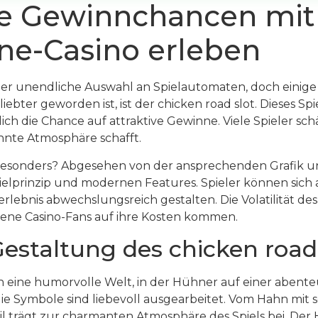
 Gewinnchancen mit
ine-Casino erleben
hier unendliche Auswahl an Spielautomaten, doch einige
iebter geworden ist, ist der chicken road slot. Dieses Sp
ch die Chance auf attraktive Gewinne. Viele Spieler sc
nnte Atmosphäre schafft.
esonders? Abgesehen von der ansprechenden Grafik un
Spielprinzip und modernen Features. Spieler können si
lebnis abwechslungsreich gestalten. Die Volatilität des S
rene Casino-Fans auf ihre Kosten kommen.
staltung des chicken road 
in eine humorvolle Welt, in der Hühner auf einer abenteu
die Symbole sind liebevoll ausgearbeitet. Vom Hahn mit 
il trägt zur charmanten Atmosphäre des Spiels bei. Der 