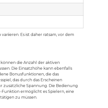
variieren. Es ist daher ratsam, vor dem
r können die Anzahl der aktiven
ussen. Die Einsatzhöhe kann ebenfalls
iedene Bonusfunktionen, die das
sspiel, das durch das Erscheinen
ür zusätzliche Spannung. Die Bedienung
y-Funktion ermöglicht es Spielern, eine
tätigen zu müssen.