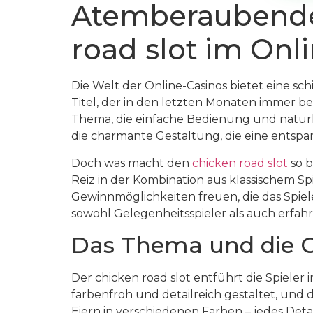
Atemberaubende
road slot im Onl
Die Welt der Online-Casinos bietet eine sc
Titel, der in den letzten Monaten immer bel
Thema, die einfache Bedienung und natürli
die charmante Gestaltung, die eine entspa
Doch was macht den
chicken road slot
so b
Reiz in der Kombination aus klassischem 
Gewinnmöglichkeiten freuen, die das Spieler
sowohl Gelegenheitsspieler als auch erfah
Das Thema und die Ge
Der chicken road slot entführt die Spieler 
farbenfroh und detailreich gestaltet, und 
Eiern in verschiedenen Farben – jedes Deta