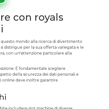
re con royals
i
a questo mondo alla ricerca di divertimento
si distingue per la sua offerta variegata e le
ra, con un'attenzione particolare alla
osizione. È fondamentale scegliere
petto della sicurezza dei dati personali e
ò online deve inoltre garantire
hi
ebbe includere slot machine di diverse