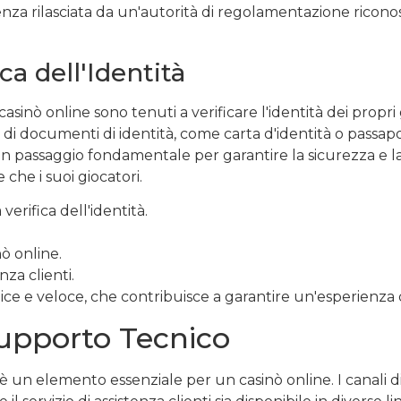
icenza rilasciata da un'autorità di regolamentazione ricono
ca dell'Identità
i casinò online sono tenuti a verificare l'identità dei pro
di documenti di identità, come carta d'identità o passapo
 un passaggio fondamentale per garantire la sicurezza e la 
 che i suoi giocatori.
erifica dell'identità.
nò online.
nza clienti.
lice e veloce, che contribuisce a garantire un'esperienza d
Supporto Tecnico
e è un elemento essenziale per un casinò online. I canali 