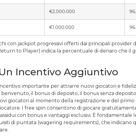
€2.000.000
96
€1.000.000
96
chi con jackpot progressivi offerti dai principali provider 
eturn to Player) indica la percentuale di denaro che il gi
Un Incentivo Aggiuntivo
entivo importante per attrarre nuovi giocatori e fidelizza
di benvenuto, il bonus di deposito, il bonus senza deposito,
i giocatori al momento della registrazione e del primo d
giocatore. I free spin consentono di giocare gratuitament
assidui con bonus e vantaggi esclusivi. È fondamentale 
requisiti di puntata (wagering requirements), che indican
are.