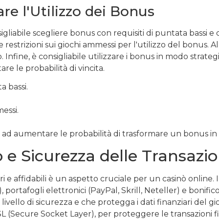
re l'Utilizzo dei Bonus
sigliabile scegliere bonus con requisiti di puntata bassi 
estrizioni sui giochi ammessi per l'utilizzo del bonus. A
 Infine, è consigliabile utilizzare i bonus in modo strat
e le probabilità di vincita.
a bassi.
messi.
e ad aumentare le probabilità di trasformare un bonus in 
e Sicurezza delle Transazio
ri e affidabili è un aspetto cruciale per un casinò onlin
, portafogli elettronici (PayPal, Skrill, Neteller) e bonif
llo di sicurezza e che protegga i dati finanziari del gioca
L (Secure Socket Layer), per proteggere le transazioni fi