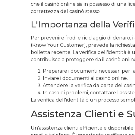
che il casinò online sia in possesso di una l
correttezza del casinò stesso.
L'Importanza della Verifi
Per prevenire frodi e riciclaggio di denaro, 
(Know Your Customer), prevede la richiesta 
bolletta recente. La verifica dell'identità è
contribuisce a proteggere sia il casinò online
Preparare i documenti necessari per la v
Inviare i documenti al casinò online.
Attendere la verifica da parte del casi
In caso di problemi, contattare l'assiste
La verifica dell'identità è un processo semp
Assistenza Clienti e 
Un'assistenza clienti efficiente e disponibil