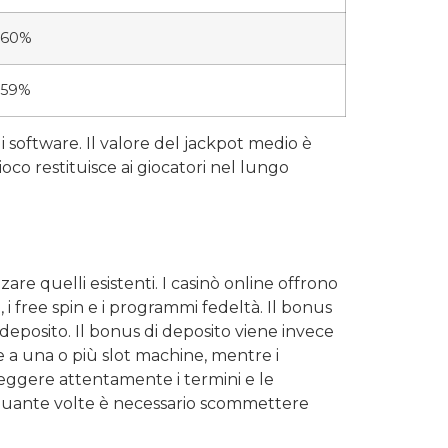
.60%
.59%
di software. Il valore del jackpot medio è
oco restituisce ai giocatori nel lungo
re quelli esistenti. I casinò online offrono
 i free spin e i programmi fedeltà. Il bonus
eposito. Il bonus di deposito viene invece
e a una o più slot machine, mentre i
leggere attentamente i termini e le
o quante volte è necessario scommettere