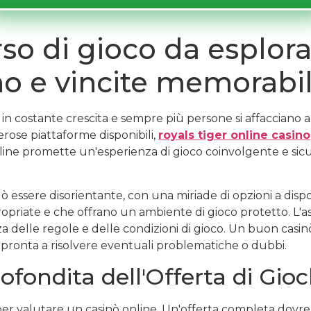
so di gioco da esplora
no e vincite memorabil
 in costante crescita e sempre più persone si affacciano 
erose piattaforme disponibili,
royals tiger online casino
line promette un'esperienza di gioco coinvolgente e sicu
 essere disorientante, con una miriade di opzioni a disp
propriate e che offrano un ambiente di gioco protetto. L'as
nza delle regole e delle condizioni di gioco. Un buon casin
e, pronta a risolvere eventuali problematiche o dubbi.
fondita dell'Offerta di Gioc
per valutare un casinò online. Un'offerta completa dovr