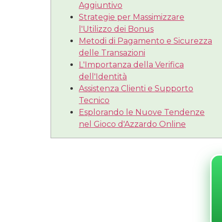
Aggiuntivo
Strategie per Massimizzare
l'Utilizzo dei Bonus
Metodi di Pagamento e Sicurezza
delle Transazioni
L'Importanza della Verifica
dell'Identità
Assistenza Clienti e Supporto
Tecnico
Esplorando le Nuove Tendenze
nel Gioco d'Azzardo Online