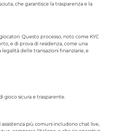
sciuta, che garantisce la trasparenza e la
pri giocatori. Questo processo, noto come KYC
rto, e di prova di residenza, come una
legalità delle transazioni finanziarie, e
i gioco sicura e trasparente.
di assistenza più comuni includono chat live,