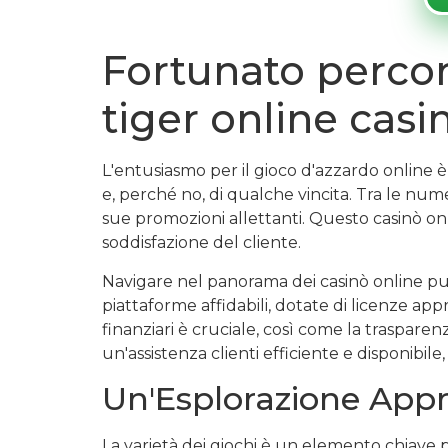
Fortunato percor
tiger online casi
L'entusiasmo per il gioco d'azzardo online è
e, perché no, di qualche vincita. Tra le num
sue promozioni allettanti. Questo casinò on
soddisfazione del cliente.
Navigare nel panorama dei casinò online può
piattaforme affidabili, dotate di licenze ap
finanziari è cruciale, così come la traspare
un'assistenza clienti efficiente e disponibil
Un'Esplorazione Appro
La varietà dei giochi è un elemento chiave 