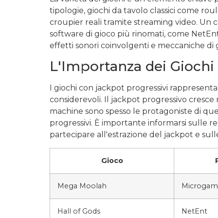
tipologie, giochi da tavolo classici come rou
croupier reali tramite streaming video. Un ca
software di gioco più rinomati, come NetEnt
effetti sonori coinvolgenti e meccaniche di g
L'Importanza dei Giochi
I giochi con jackpot progressivi rappresenta
considerevoli. Il jackpot progressivo cresc
machine sono spesso le protagoniste di ques
progressivi. È importante informarsi sulle re
partecipare all'estrazione del jackpot e sul
Gioco
Mega Moolah
Microgam
Hall of Gods
NetEnt