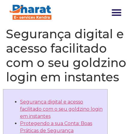
Transforming India
Segurança digital e
acesso facilitado
com o seu goldzino
login em instantes
Segurança digital e acesso
facilitado com o seu goldzino login
em instantes
Protegendo a sua Conta: Boas
Práticas de Segurança