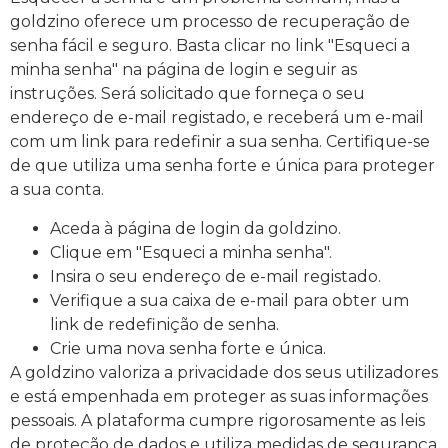
goldzino oferece um processo de recuperação de
senha fácil e seguro. Basta clicar no link "Esqueci a
minha senha" na página de login e seguir as
instruções. Será solicitado que forneça o seu
endereço de e-mail registado, e receberá um e-mail
com um link para redefinir a sua senha. Certifique-se
de que utiliza uma senha forte e única para proteger
a sua conta.
Aceda à página de login da goldzino.
Clique em "Esqueci a minha senha".
Insira o seu endereço de e-mail registado.
Verifique a sua caixa de e-mail para obter um
link de redefinição de senha.
Crie uma nova senha forte e única.
A goldzino valoriza a privacidade dos seus utilizadores
e está empenhada em proteger as suas informações
pessoais. A plataforma cumpre rigorosamente as leis
de proteção de dados e utiliza medidas de segurança