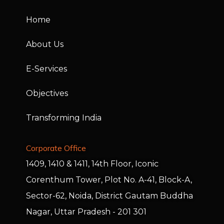
Home
About Us
E-Services
Objectives
Transforming India
Corporate Office
1409, 1410 & 1411, 14th Floor, Iconic
Corenthum Tower, Plot No. A-41, Block-A,
Sector-62, Noida, District Gautam Buddha
Nagar, Uttar Pradesh - 201 301